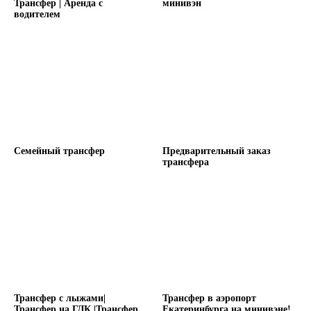
Трансфер | Аренда с
минивэн
водителем
Семейный трансфер
Предварительный заказ
трансфера
Трансфер с лыжами|
Трансфер в аэропорт
Трансфер на ГЛК |Трансфер
Екатеринбурга на минивэне!